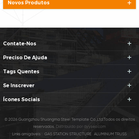
Novos Produtos
Contate-Nos
Preciso De Ajuda
Tags Quentes
Se Inscrever
Ícones Sociais
© 2026 Guangzhou Shuangma Steel Template Co.,Ltd.Todos os direitos
reservados.
Distribuído por
dyyseo.com
Links amigáveis :
GAS STATION STRUCTURE
ALUMINUM TRUSS