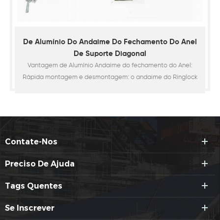
De Alumínio Do Andaime Do Fechamento Do Anel
De Suporte Diagonal
Vantagem de Alumínio Andaime do fechamento do Anel:
Rápida montagem e desmontagem: o andaime do Ringlock
é tudo pré-medidos e apenas um martelo é necessária
quando a ereção. Segurança: A confiança cunha conexões
de evitar livros e diagonal chaves de qualquer tipo de
afrouxamento. A rígida, ajuste direito de todas as conexões
com concêntricos deriva8
Contate-Nos
Preciso De Ajuda
Tags Quentes
Se Inscrever