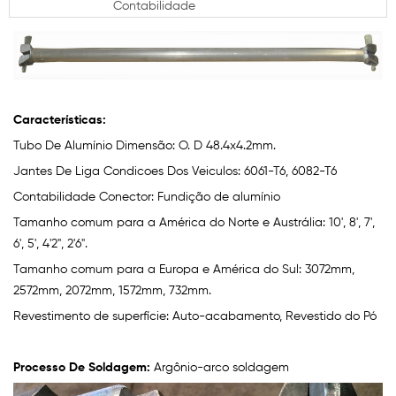
Contabilidade
Características:
Tubo De Alumínio Dimensão: O. D 48.4x4.2mm.
Jantes De Liga Condicoes Dos Veiculos: 6061-T6, 6082-T6
Contabilidade Conector: Fundição de alumínio
Tamanho comum para a América do Norte e Austrália: 10', 8', 7',
6', 5', 4'2", 2'6".
Tamanho comum para a Europa e América do Sul: 3072mm,
2572mm, 2072mm, 1572mm, 732mm.
Revestimento de superfície: Auto-acabamento, Revestido do Pó
Processo De Soldagem:
Argônio-arco
soldagem