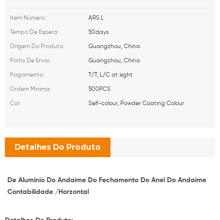
ARS.L
Item Número.:
50days
Tempo De Espera:
Guangzhou, China
Origem Do Produto:
Guangzhou, China
Porta De Envio:
T/T, L/C at sight
Pagamento:
500PCS
Ordem Minima:
Self-colour, Powder Coating Colour
Cor:
Detalhes Do Produto
De Alumínio Do Andaime Do Fechamento Do Anel Do Andaime
Contabilidade /Horzontal