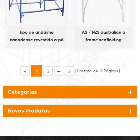
tipo de andaime
AS / NZS australian a
canadense revestido a pó
frame scaffolding
Um total de
2
Páginas
1
2
Categorias
Novos Produtos