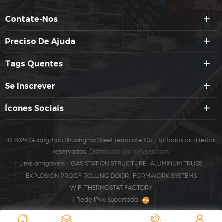
Contate-Nos
Preciso De Ajuda
Tags Quentes
Se Inscrever
Ícones Sociais
© 2026 Guangzhou Shuangma Steel Template Co.,Ltd.Todos os direitos
reservados.
Distribuído por
dyyseo.com
Links amigáveis :
GAS STATION STRUCTURE
ALUMINUM TRUSS
EXPLOSION PROOF ROLLING DOOR
FORMWORK SYSTEMS
WIFI THERMOSTAT FACTORY
|
Rede IPv6 suportada