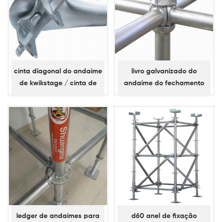
cinta diagonal do andaime
livro galvanizado do
de kwikstage / cinta de
andaime do fechamento
baía
do copo do mergulho
quente
ledger de andaimes para
d60 anel de fixação