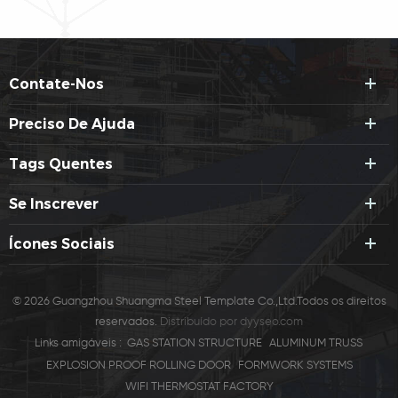
Contate-Nos
Preciso De Ajuda
Tags Quentes
Se Inscrever
Ícones Sociais
© 2026 Guangzhou Shuangma Steel Template Co.,Ltd.Todos os direitos
reservados.
Distribuído por
dyyseo.com
Links amigáveis :
GAS STATION STRUCTURE
ALUMINUM TRUSS
EXPLOSION PROOF ROLLING DOOR
FORMWORK SYSTEMS
WIFI THERMOSTAT FACTORY