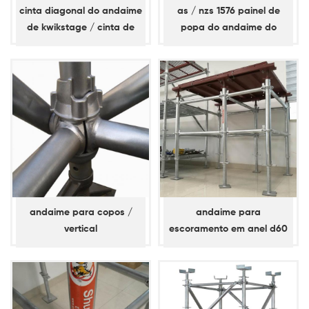
cinta diagonal do andaime
as / nzs 1576 painel de
de kwikstage / cinta de
popa do andaime do
baía
sistema kwikstage
andaime para copos /
andaime para
vertical
escoramento em anel d60
padrão / vertical