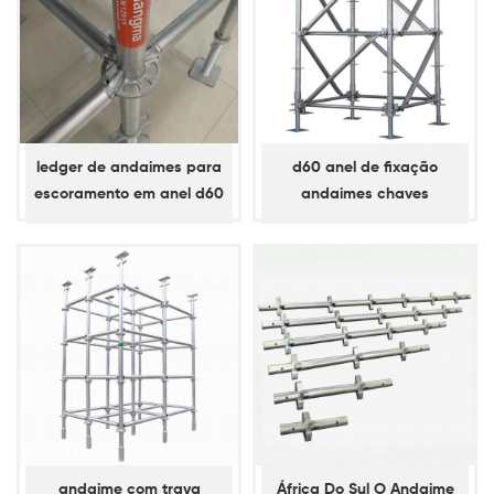
ledger de andaimes para
d60 anel de fixação
escoramento em anel d60
andaimes chaves
/ horizontal
diagonais
andaime com trava
África Do Sul O Andaime