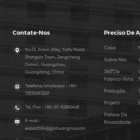
Contate-Nos
Preciso De 
Casa
No.33, Xiaxin Alley, Xiafu Road,
Zhongxin Town, Zengcheng
Sobre Nós
District, Guangzhou,
360°De
Guangdong, China
Fábrica Vista
Telefone/whatsapp : +86-
Produção
13555653267
Projeto
Tel./Fax :
+86-20-82860461
Política De
E-mail :
Privacidade
export004@gzshuangma.com