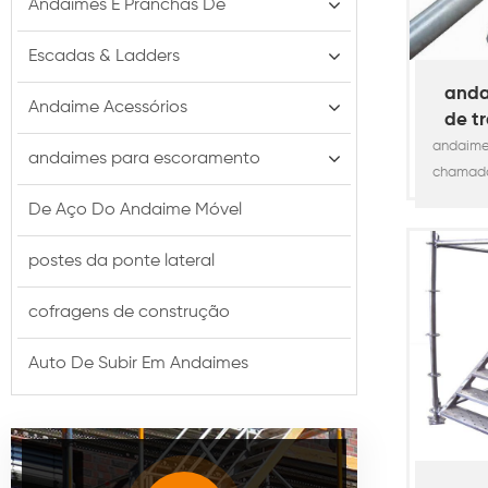
Andaimes E Pranchas De
Escadas & Ladders
anda
Andaime Acessórios
de tr
(to
andaime
andaimes para escoramento
chamado
é um 
De Aço Do Andaime Móvel
sistema
andaim
postes da ponte lateral
constru
utiliz
cofragens de construção
con
constru
Auto De Subir Em Andaimes
petroq
manuten
etc. s
trabal
como