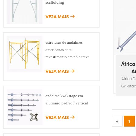
scaffolding
inclu
infraes
VEJA MAIS
con
velo
industri
offs
estruturas de andaimes
tempor
americanas com
de conc
revestimento em pó e trava
a vertic
África
VEJA MAIS
A
África 
Co
Kwikstag
de an
andaime kwikstage em
Contabil
alumínio padrão / vertical
D48.3mm
Andai
VEJA MAIS
1
termina
princip