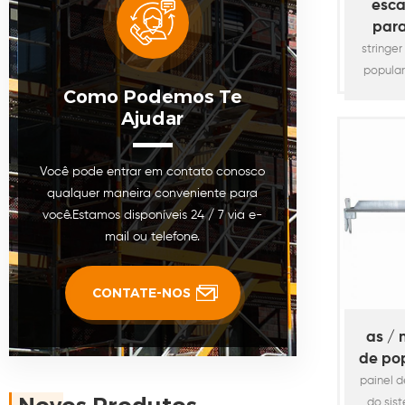
esca
t
par
siste
stringe
popula
Como Podemos Te
sist
Ajudar
americ
para 
baia de
Você pode entrar em contato conosco
"de altu
qualquer maneira conveniente para
as long
você.Estamos disponíveis 24 / 7 via e-
esc
mail ou telefone.
separa
reduzi
traba
CONTATE-NOS
desm
Ta
as / 
de po
d
painel 
do sis