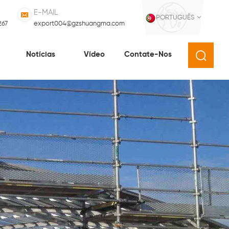
E-MAIL
PORTUGUÊS
267
export004@gzshuangma.com
o
Notícias
Vídeo
Contate-Nos