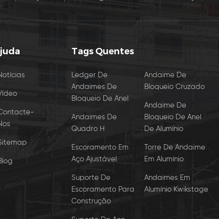
Ajuda
Tags Quentes
Notícias
Ledger De
Andaime De
Andaimes De
Bloqueio Cruzado
Vídeo
Bloqueio De Anel
Andaime De
Contacte-
Andaimes De
Bloqueio De Anel
Nos
Quadro H
De Alumínio
Sitemap
Escoramento Em
Torre De Andaime
Aço Ajustável
Em Alumínio
Blog
Suporte De
Andaimes Em
Escoramento Para
Alumínio Kwikstage
Construção