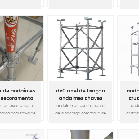
nte para sustentar
e horizontais são fabricados
de aço
taformas ou tábuas
com tubos de aço de alta
de ø48,
nchos, é fabricado
resistência ø48.3x3.25mm
gauge
angular de 50x5mm
(1,90 "od x 10 gauge). é um
andaim
do dois adaptadores
sistema de andaimes de
galvan
razão nas duas
aço multiuso galvanizado
quen
xtremidades.
por imersão a quente,
forne
ntes principais do
adequado para fornecer
suporta
me do kwikstage :
acesso geral e suportar
princ
 (padrão), horizontal
cargas verticais. O recurso é
cuba p
r), cinta diagonal
o seu ponto de travamento
que 
de baia), popa, popa
do copo que perm8
ho
r de andaimes
d60 anel de fixação
anda
de aces8
 escoramento
andaimes chaves
cruz
 anel d60 /
diagonais
e de escoramento
andaime de escoramento
and
horizontal
 carga com trava de
de alta carga com trava de
cruzad
 d60: é usado no
anel d60: é usado no
sis
e à construção de
suporte à construção de
andaime
os de carga pesada,
requisitos de carga pesada,
simpl