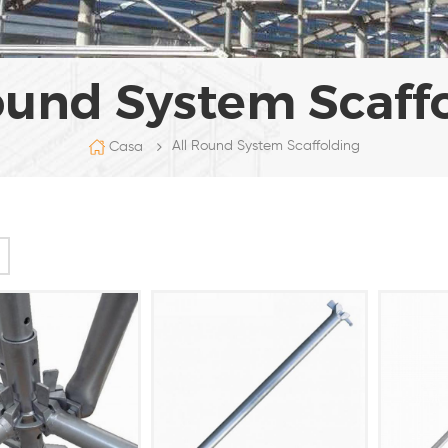
ound System Scaff
All Round System Scaffolding
Casa