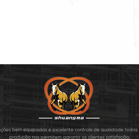
aime de Kwikstage
escolha globalmente para a
escolha
cluem: Padrão,
construção residencial,
const
abilidade, Cinta
industrial, construção de
indus
onal, Gancho em
sites, construção
si
a, o Dedo do pé a
aeronáutica e de
ae
 Escada ou Escada,
manutenção, artes cênicas
manute
orte Cantileve8
e eventos de grande porte,
e even
e assim p8
lações bem equipadas e excelente controle de qualidade todas
produção nos permitem garantir os clientes satisfação.