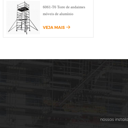
SA And
6061-T6 Torre de andaimes
in
móveis de alumínio
Cont
Diag
VEJA MAIS
Pranch
Bordo,
Sup
nossas insta