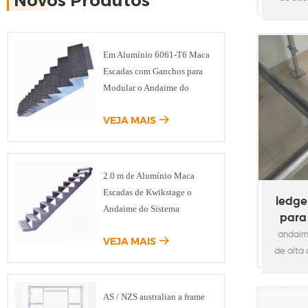
Novos Produtos
compone
as pla
sem ga
Em Alumínio 6061-T6 Maca
em aço 
Escadas com Ganchos para
e solda
Modular o Andaime do
de 
Sistema
e
VEJA MAIS
compone
andai
vertical
2.0 m de Alumínio Maca
(ledge
Escadas de Kwikstage o
(cinta 
ledge
Andaime do Sistema
para
em
andaim
VEJA MAIS
de alta
anel
suport
AS / NZS australian a frame
requisit