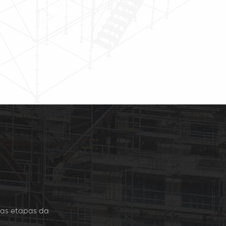
 globalmente para a
Segurança: A confiança
rução residencial,
cunha conexões de evitar
trial, construção de
livros e diagonal chaves de
tes, construção
qualquer tipo de
ronáutica e de
afrouxamento. A rígida,
nção, artes cênicas
ajuste direito de todas as
tos de grande porte,
conexões com concêntricos
e assim 8
deriva8
 as etapas da